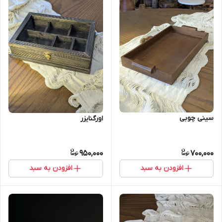
سینی چوبی
اورگنایزر
950,000
700,000
افزودن به سبد
افزودن به سبد