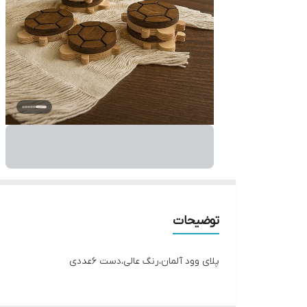
توضیحات
پلای وود آلمان،رنگ عالی،دست 6عددی