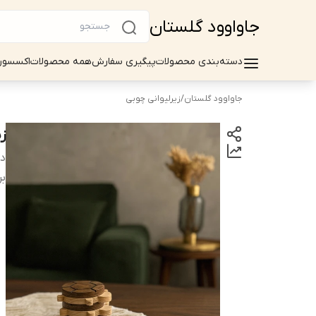
جاواوود گلستان
دسته‌بندی محصولات
پیگیری سفارش
همه محصولات
اکسسور
جاواوود گلستان
/
زیرلیوانی چوبی
ز
دس
بر