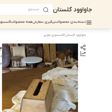
جاواوود گلستان
دسته‌بندی محصولات
پیگیری سفارش
همه محصولات
اکسسور
جاواوود گلستان
/
اکسسوری چوبی
ج
دس
بر