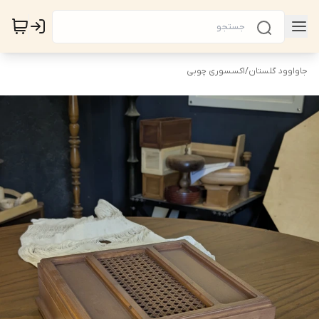
جاواوود گلستان
/
اکسسوری چوبی