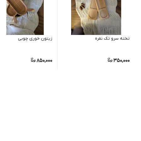
تخته سرو تک نفره
زیتون خوری چوبی
850,000
350,000