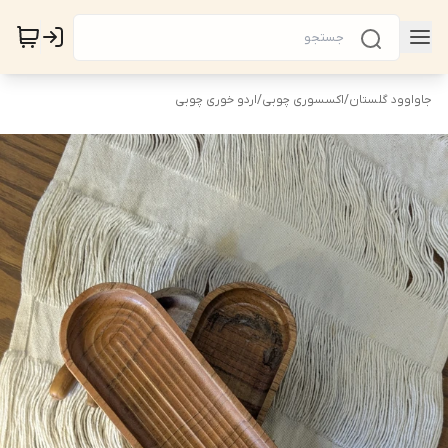
جاواوود گلستان
/
اکسسوری چوبی
/
اردو خوری چوبی