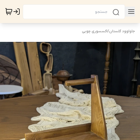
جاواوود گلستان
/
اکسسوری چوبی