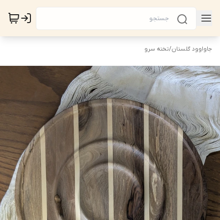
جاواوود گلستان
/
تخته سرو