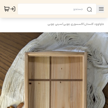
جاواوود گلستان
/
اکسسوری چوبی
/
سینی چوبی