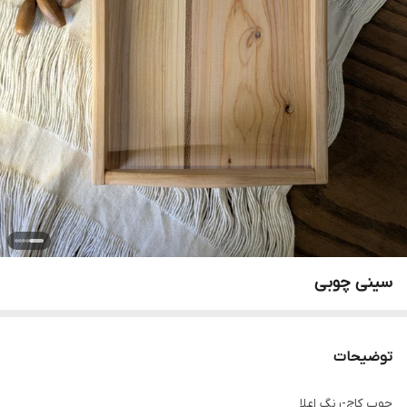
سینی چوبی
توضیحات
چوب کاج-رنگ اعلا