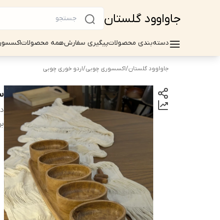
جاواوود گلستان
دسته‌بندی محصولات
پیگیری سفارش
همه محصولات
اکسسور
جاواوود گلستان
/
اکسسوری چوبی
/
اردو خوری چوبی
س
دس
بر