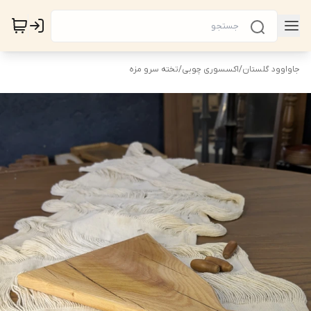
جاواوود گلستان
/
اکسسوری چوبی
/
تخته سرو مزه