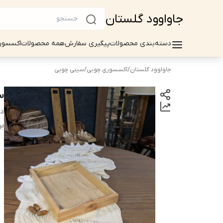
جاواوود گلستان
دسته‌بندی محصولات
پیگیری سفارش
همه محصولات
اکسسور
جاواوود گلستان
/
اکسسوری چوبی
/
سینی چوبی
س
دس
بر