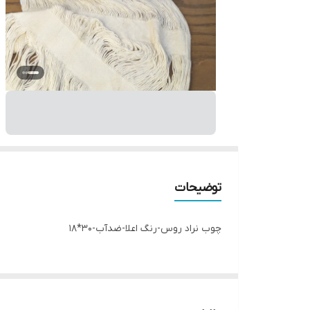
توضیحات
چوب نراد روس-رنگ اعلا-ضدآب-30*18