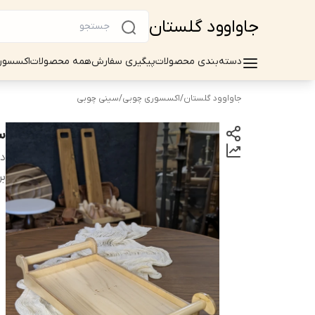
جاواوود گلستان
دسته‌بندی محصولات
پیگیری سفارش
همه محصولات
اکسسور
جاواوود گلستان
/
اکسسوری چوبی
/
سینی چوبی
س
دس
بر