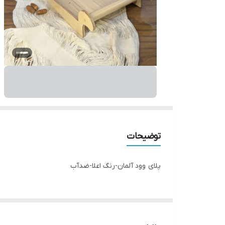
توضیحات
پلای وود آلمان-رنگ اعلا-ضدآب