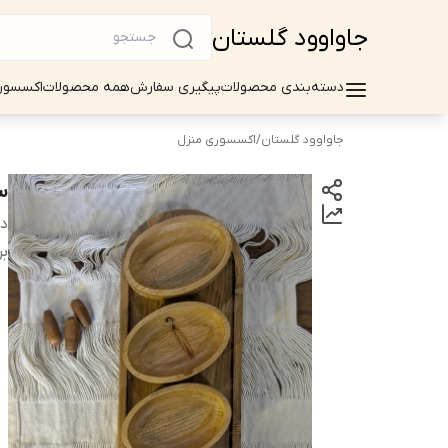
جاواوود گلستان
دسته‌بندی محصولات
پیگیری سفارش
همه محصولات
اکسسور
جاواوود گلستان
/
اکسسوری منزل
س
دس
بر