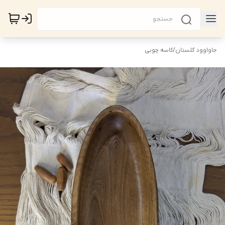
جاواوود گلستان
/
کاسه چوبی