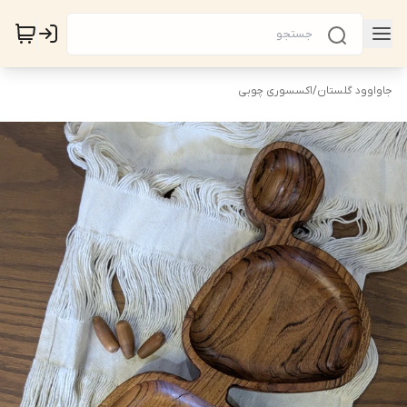
جاواوود گلستان
/
اکسسوری چوبی