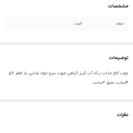
مشخصات
ابعاد
2عدد
توضیحات
چوب کاج جذاب-رنگ آب گریز گیاهی جهت سرو مواد غذایی باز-قطر 17و
14سانت-عمق 3سانت
نظرات