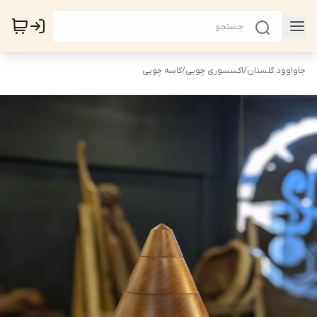
جاواوود گلستان
/
اکسسوری چوبی
/
کاسه چوبی