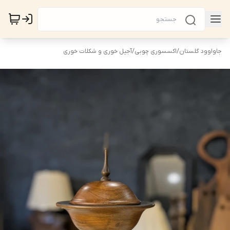
جاواوود گلستان
/
اکسسوری چوبی
/
آجیل خوری و شکلات خوری