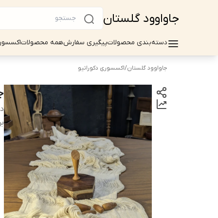
جاواوود گلستان
دسته‌بندی محصولات
پیگیری سفارش
همه محصولات
اکسسور
جاواوود گلستان
/
اکسسوری دکوراتیو
ج
دس
بر