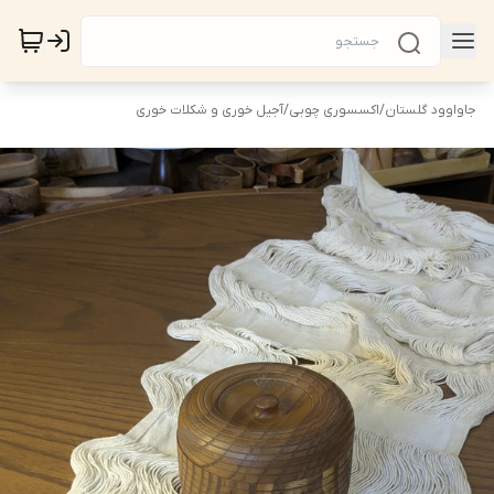
جاواوود گلستان
/
اکسسوری چوبی
/
آجیل خوری و شکلات خوری