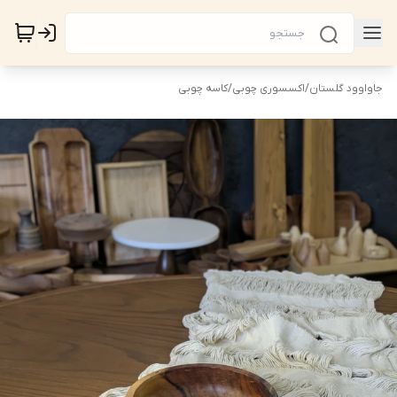
جاواوود گلستان
/
اکسسوری چوبی
/
کاسه چوبی