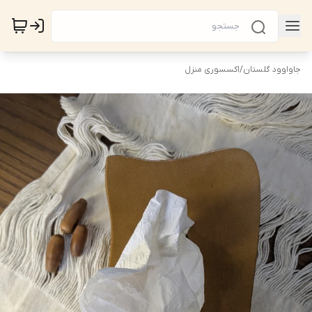
جاواوود گلستان
/
اکسسوری منزل