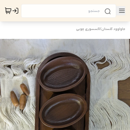
جاواوود گلستان
/
اکسسوری چوبی